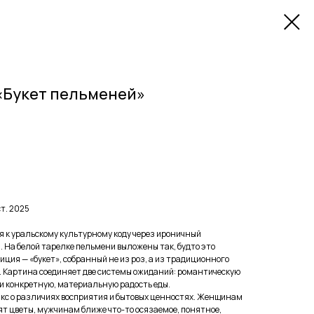
«Букет пельменей»
т. 2025
я к уральскому культурному коду через ироничный
. На белой тарелке пельмени выложены так, будто это
ция — «букет», собранный не из роз, а из традиционного
 Картина соединяет две системы ожиданий: романтическую
 и конкретную, материальную радость еды.
кс о различиях восприятия и бытовых ценностях. Женщинам
т цветы, мужчинам ближе что-то осязаемое, понятное,