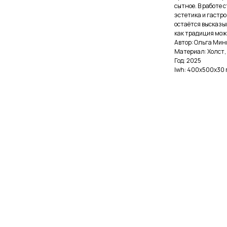
сытное. В работе
эстетика и гастро
остаётся высказыв
как традиция мож
Автор: Ольга Мин
Материал: Холст,
Год: 2025
lwh: 400x500x30