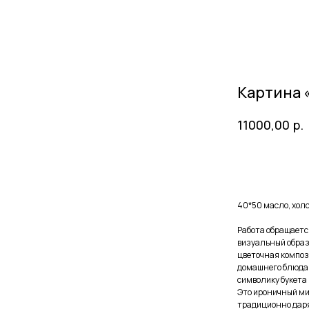
Картина 
р.
11000,00
Купить
40*50 масло, холс
Работа обращаетс
визуальный образ
цветочная компози
домашнего блюда.
символику букета
Это ироничный ми
традиционно даря