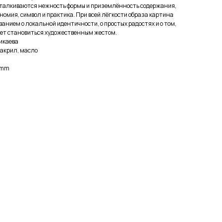
 сталкиваются нежность формы и приземлённость содержания,
номия, символ и практика. При всей лёгкости образа картина
анием о локальной идентичности, о простых радостях и о том,
ет становиться художественным жестом.
икаева
 акрил, масло
 mm